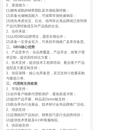
商、OEM/ODM厂商等）。
2、渠道能力：
(1)拥有成熟的销售团队及市场拓展经验；
(2)具备仓储物流能力，可保障市场快速响应；
(3)优先考虑光宝、亿光、佰鸿等台系品牌或已有同类
产品代理经验或互补产品线的企业。
2、合作承诺：
(1)认同GBG品牌理念，愿意长期合作；
(2)具备一定资金实力，可承担市场推广及库存备货。
二、GBG核心优势
1、产品竞争力：全品类覆盖，产品齐全，按客户需
求定制，提供高性价比方案；
2、技术支持：提供技术工程师培训、配合客户产品
选型及方案定制支持；
3、供应保障：核心仓库备货，灵活支持小批量采购
与紧急订单。
三、代理商支持政策
1、市场支持：
(1)合作客户独家代理权保护，避免渠道冲突；
(2)提供产品手册、样品及Demo板支持；
(3)联合举办行业展会、技术研讨会等品牌推广活动。
2、培训支持：
(1)定期组织产品知识、销售技巧及行业趋势培训；
(2)提供技术答疑及4小时客服响应。
3、供应链支持：