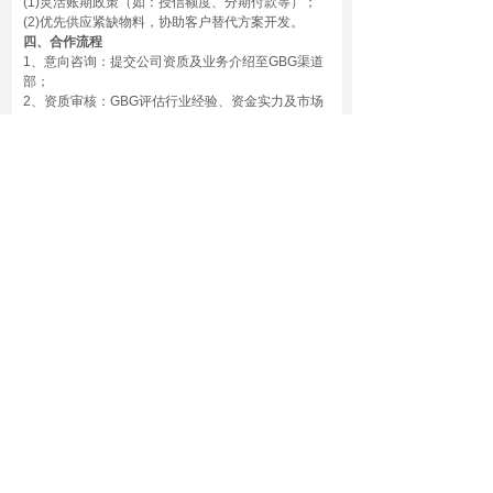
(1)灵活账期政策（如：授信额度、分期付款等）；
(2)优先供应紧缺物料，协助客户替代方案开发。
四、合作流程
1、意向咨询：提交公司资质及业务介绍至GBG渠道
部；
2、资质审核：GBG评估行业经验、资金实力及市场
能力；
3、签订协议：确定代理产品线及合作条款，授权代
理证书。
4、市场启动：GBG提供产品培训。
五、联系我们
GBG渠道合作部
电话：159 8986 8380(微信同号)
邮箱：owen@gb-g.cn